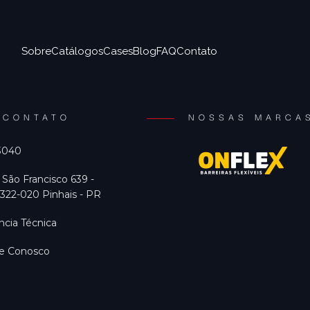
Sobre
Catálogos
Cases
Blog
FAQ
Contato
CONTATO
NOSSAS MARCA
 3040
 São Francisco 639 -
322-020 Pinhais - PR
ncia Técnica
he Conosco