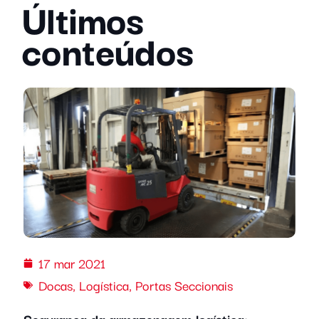
Últimos
conteúdos
17 mar 2021
Docas
,
Logística
,
Portas Seccionais
Segurança da armazenagem logística: