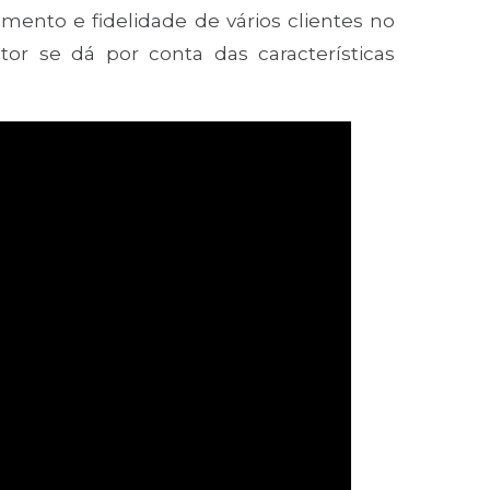
ento e fidelidade de vários clientes no
or se dá por conta das características