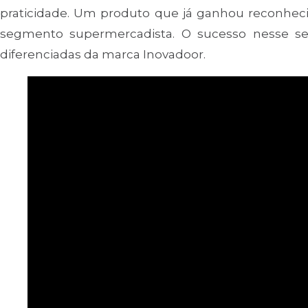
praticidade. Um produto que já ganhou reconhecim
segmento supermercadista. O sucesso nesse set
diferenciadas da marca Inovadoor.