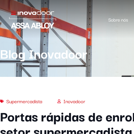
Sobre nós
Blog Inovadoor
Supermercadista
Inovadoor
Portas rápidas de enro
setor supermercadista