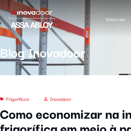
Sobre nós
Blog Inovadoor
Frigoríficos
Inovadoor
Como economizar na in
frigorífica em meio à 