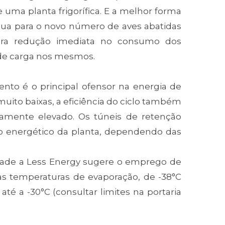
uma planta frigorífica. E a melhor forma
gua para o novo número de aves abatidas
o gera redução imediata no consumo dos
de carga nos mesmos.
to é o principal ofensor na energia de
muito baixas, a eficiência do ciclo também
tamente elevado. Os túneis de retenção
o energético da planta, dependendo das
ade a Less Energy sugere o emprego de
as temperaturas de evaporação, de -38°C
até a -30°C (consultar limites na portaria