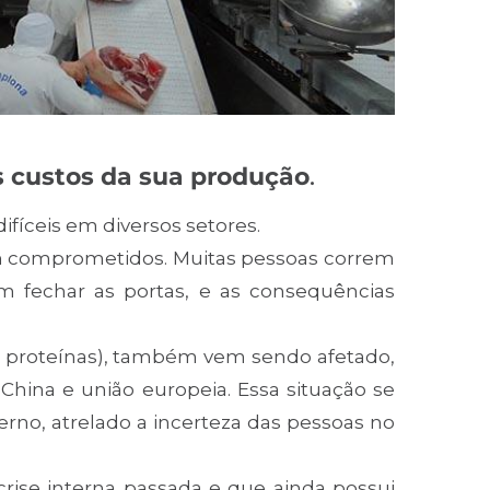
s custos da sua produção
.
fíceis em diversos setores.
m comprometidos. Muitas pessoas correm
m fechar as portas, e as consequências
e proteínas), também vem sendo afetado,
China e união europeia. Essa situação se
o, atrelado a incerteza das pessoas no
ise interna passada e que ainda possui