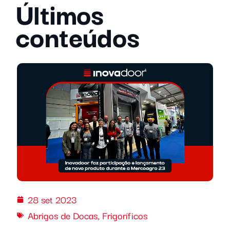
Últimos
conteúdos
28 set 2023
Abrigos de Docas
,
Frigoríficos