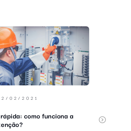
12/02/2021
18/
 rápida: como funciona a
Portas pa
Next
tenção?
da CON