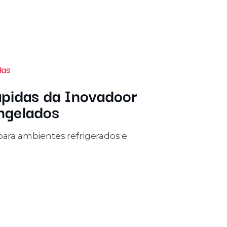
das
ápidas da Inovadoor
ongelados
 para ambientes refrigerados e