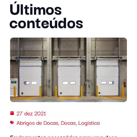
Últimos
conteúdos
27 dez 2021
Abrigos de Docas
,
Docas
,
Logística
Equipamentos necessários para uma doca