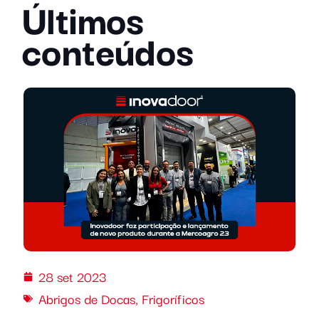
Últimos
conteúdos
28 set 2023
Abrigos de Docas
,
Frigoríficos