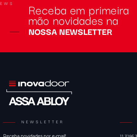
Receba em primeira
NEWS
mão novidades na
NOSSA NEWSLETTER
NEWSLETTER
Receba novidades por e-mail!
11 3195