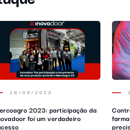
7/2021
23/12/2
o 491/2018 da CONAMA,
NR 17: como a 
 cumprindo?
pode atuar no