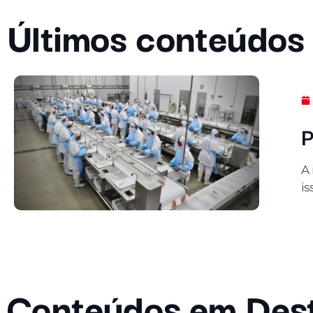
Últimos conteúdos
P
A
is
Conteúdos em Des