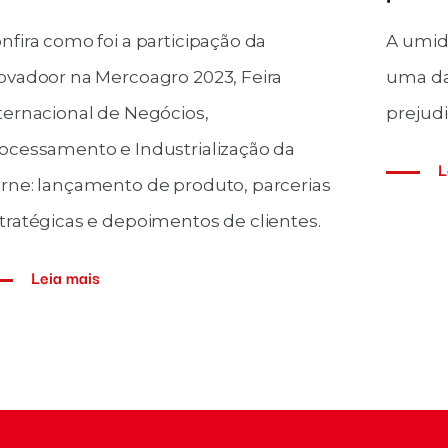
491 do CONAMA diz respeito à
Agrande vantagem
da qualidade do ar. Confira
está diretamente
asso para se adequar a essa
cumprimento da n
Leia mais
is