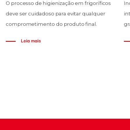
Nã
A união entre tratamento eficaz de ar e
Qu
portas rápidas é vital para manter a
co
eficiência energética e a segurança em
ad
frigoríficos. Descubra como a parceria
Munters e Inovadoor está fazendo a
diferença.
Leia mais