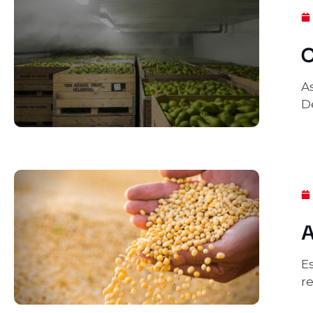
C
A
De
A
E
r