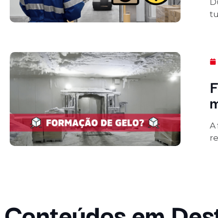
D
t
F
m
A
re
Conteúdos em Des