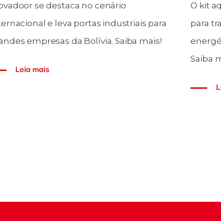
o é de hoje que se fala da Indústria 4.0.
A esta
alquer empresa que deseja se manter
dos fa
mpetitiva no mercado, precisa se
desse t
aptar a essa evolução.
como a
Leia mais
L