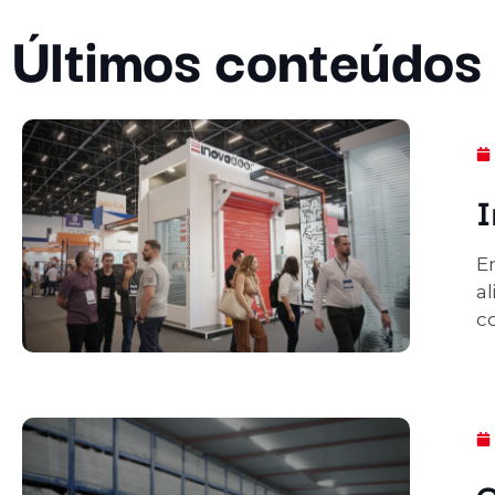
Últimos conteúdos
I
E
al
c