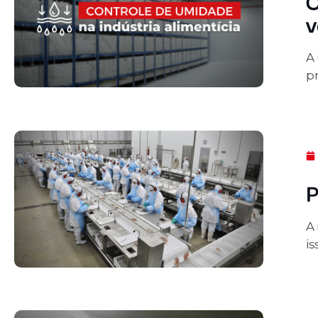
C
v
A
pr
P
A
is