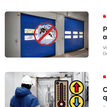
P
a
V
D
C
q