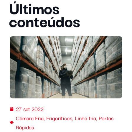
Últimos
conteúdos
27 set 2022
Câmara Fria
,
Frigoríficos
,
Linha fria
,
Portas
Rápidas