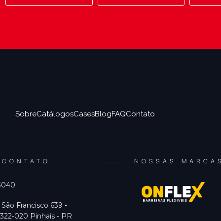
Sobre
Catálogos
Cases
Blog
FAQ
Contato
CONTATO
NOSSAS MARCA
 3040
 São Francisco 639 -
322-020 Pinhais - PR