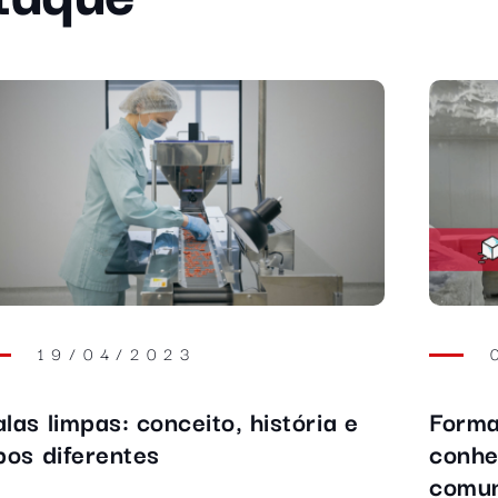
28/08/2020
Perda de temperatura em câmara
Con
frigorífica: 10 formas de resolver
ali
sab