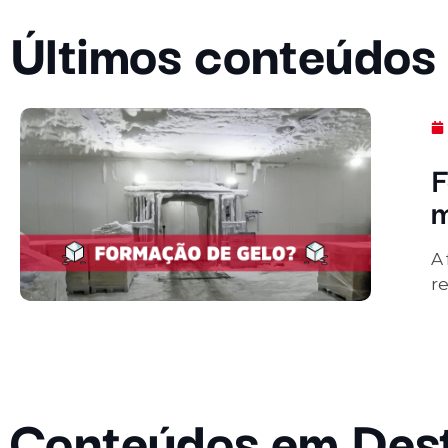
Últimos conteúdos
F
m
A
re
Conteúdos em Des