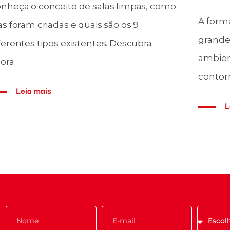
A perda de temperatura em câmara
A um
frigorífica é um problema causado por
prob
diversos fatores. Confira como evitar isso
alim
em sua indústria!
indús
Leia mais