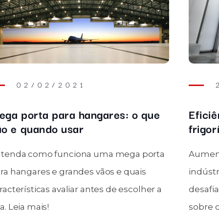
021
24/08/202
a hangares: o que
Eficiência energéti
sar
frigorífica: saiba 
nciona uma mega porta
Aumentar a eficiência 
randes vãos e quais
indústria frigorífica é
liar antes de escolher a
desafiadora. Veja o que
sobre o assunto.