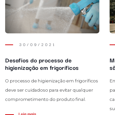
9/2021
02/02/2
revious
o processo de
Mega porta par
o em frigoríficos
são e quando u
 higienização em frigoríficos
Entenda como fu
adoso para evitar qualquer
para hangares e g
nto do produto final.
características ava
sua. Leia mais!
s