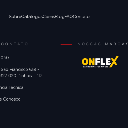
Sobre
Catálogos
Cases
Blog
FAQ
Contato
CONTATO
NOSSAS MARCA
 3040
 São Francisco 639 -
322-020 Pinhais - PR
ncia Técnica
he Conosco