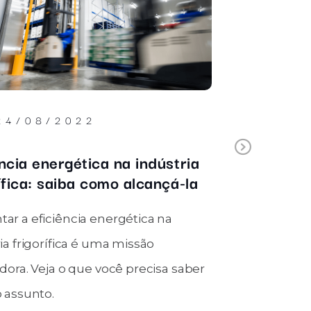
2
18/10/2021
Next
ca na indústria
Portas rápidas na indú
como alcançá-la
pescados
energética na
A indústria de pescados tr
 uma missão
produto com alto poder de
 você precisa saber
Por isso, é preciso projetar
seguros.