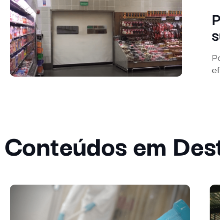
P
s
P
e
Conteúdos em Des