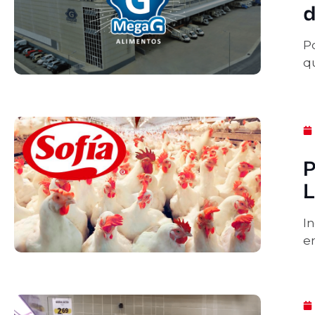
d
P
q
P
L
In
em