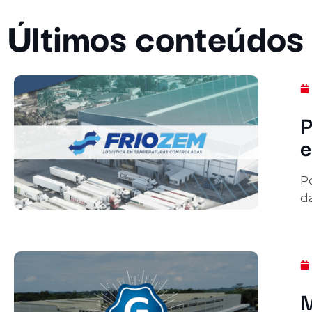
Últimos conteúdos
P
e
P
da
M