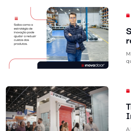
S
r
M
q
T
I
A 