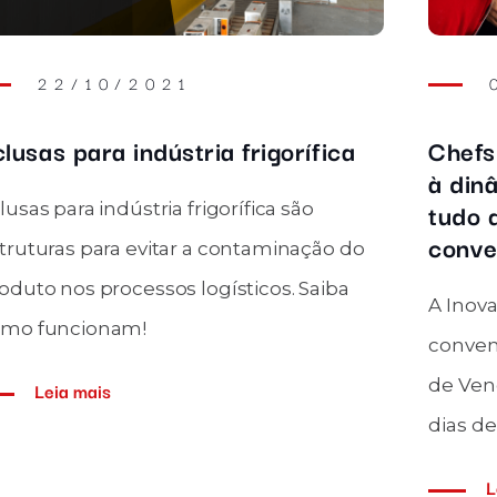
28/09/2023
ra
Mercoagro 2023: participação da
r
Inovadoor foi um verdadeiro
sucesso
Confira como foi a participação da
Inovadoor na Mercoagro 2023, Feira
o
Internacional de Negócios,
Processamento e Industrialização da
Carne: lançamento de produto, parcerias
estratégicas e depoimentos de clientes.