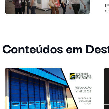
p
d
Conteúdos em Des