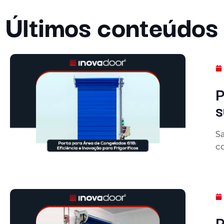
Últimos conteúdos
P
s
S
co
P