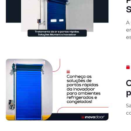
S
A 
e
es
C
p
S
co