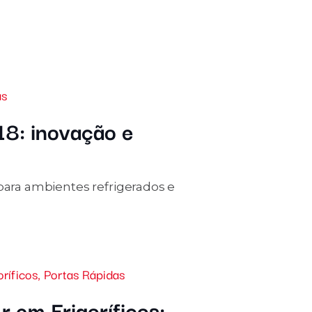
as
18: inovação e
 para ambientes refrigerados e
oríficos
,
Portas Rápidas
 em Frigoríficos: