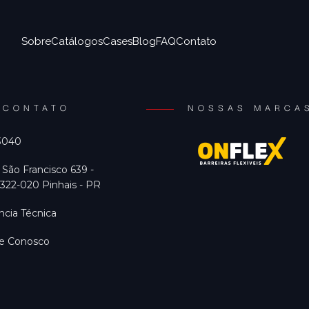
Sobre
Catálogos
Cases
Blog
FAQ
Contato
CONTATO
NOSSAS MARCA
 3040
 São Francisco 639 -
322-020 Pinhais - PR
ncia Técnica
he Conosco