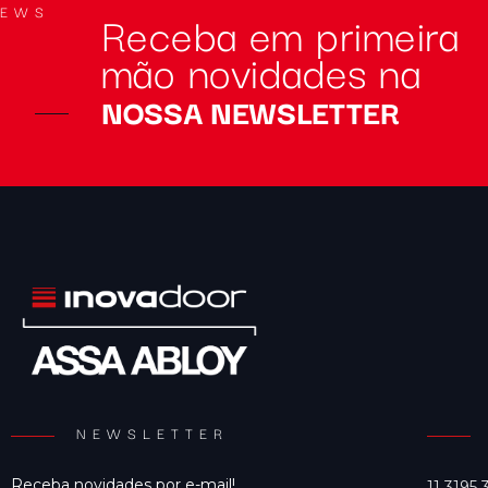
Receba em primeira
NEWS
mão novidades na
NOSSA NEWSLETTER
NEWSLETTER
Receba novidades por e-mail!
11 3195