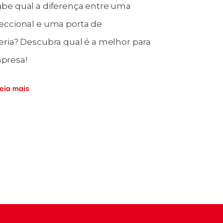
abe qual a diferença entre uma
Nova ferram
seccional e uma porta de
desperdício
eria? Descubra qual é a melhor para
indica a por
presa!
mais!
eia mais
Leia m