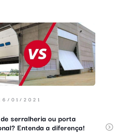
26/01/2021
21/
 de serralheria ou porta
TermoCalc
onal? Entenda a diferença!
desperdíc
Next