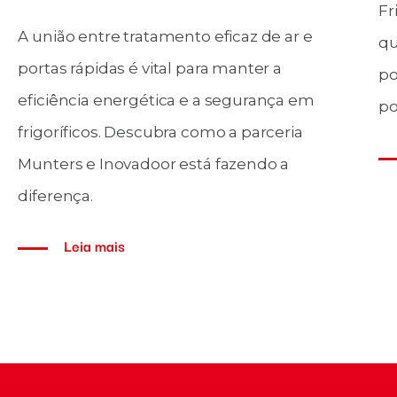
Fr
A união entre tratamento eficaz de ar e
qu
portas rápidas é vital para manter a
po
eficiência energética e a segurança em
po
frigoríficos. Descubra como a parceria
Munters e Inovadoor está fazendo a
diferença.
Leia mais