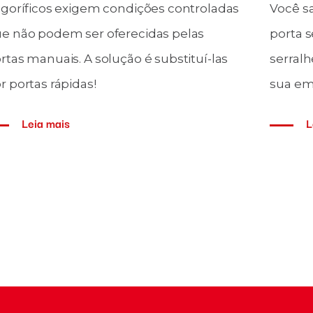
igoríficos exigem condições controladas
Você s
e não podem ser oferecidas pelas
porta 
rtas manuais. A solução é substituí-las
serralh
r portas rápidas!
sua em
Leia mais
L