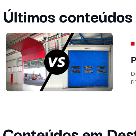
Últimos conteúdos
P
Dú
p
Conteúdos em Des