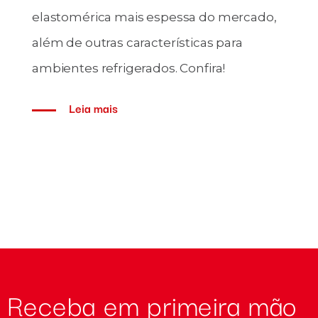
O 
elastomérica mais espessa do mercado,
fe
além de outras características para
pr
ambientes refrigerados. Confira!
de
Leia mais
Receba em primeira mão