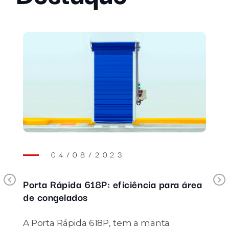
04/08/2023
Previous
Porta Rápida 618P: eficiência para área
Po
de congelados
el
in
A Porta Rápida 618P, tem a manta