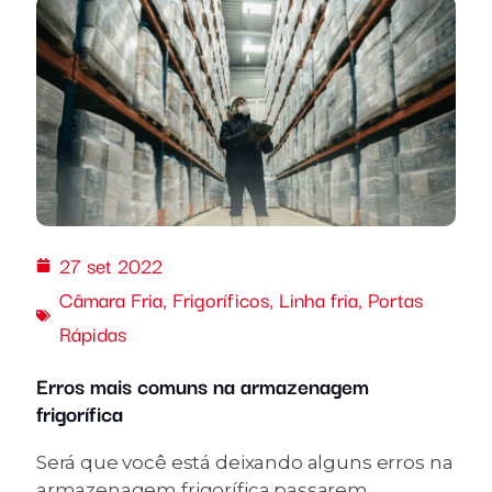
27 set 2022
Câmara Fria
,
Frigoríficos
,
Linha fria
,
Portas
Rápidas
Erros mais comuns na armazenagem
frigorífica
Será que você está deixando alguns erros na
armazenagem frigorífica passarem