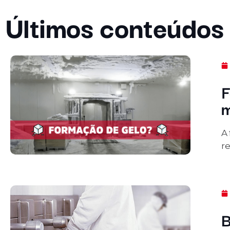
Últimos conteúdos
F
m
A
re
B