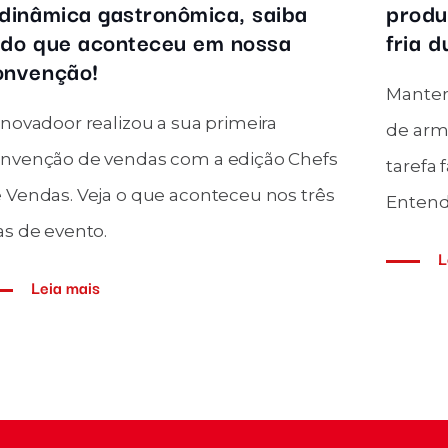
umidade na indústria: tudo o que
você precisa saber
Dúvidas sobre o controle de temperatura
e umidade na indústria? Leia esse artigo
re
com tudo o que você precisa saber sobre
o assunto!
Leia mais