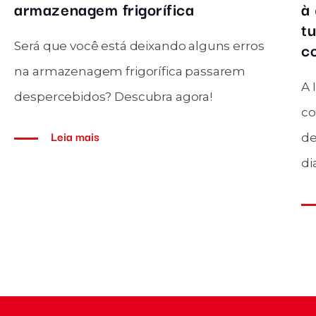
câmara
necessário?
As cortinas de ar são usadas para
bientes
isolamento térmico em câmaras
 não é
frigoríficas. Mas será que elas são semp
.
necessárias?
Leia mais