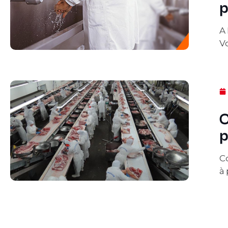
p
A 
V
C
p
C
à